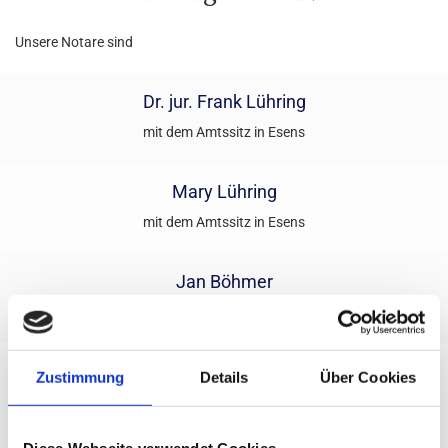
Unsere Notare sind
Dr. jur. Frank Lühring
mit dem Amts­sitz in Esens
Mary Lühring
mit dem Amts­sitz in Esens
Jan Böhmer
mit dem Amts­sitz in West­er­holt
Zustimmung
Details
Über Cookies
Unsere Notare bieten Ihnen kompetente Beratung
und Beurkundung