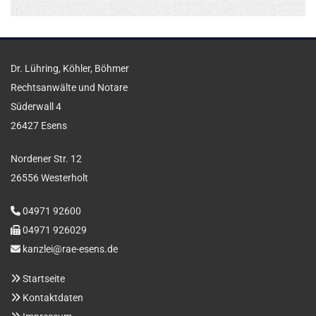
Dr. Lühring, Köhler, Böhmer
Rechtsanwälte und Notare
Süderwall 4
26427 Esens
Nordener Str. 12
26556 Westerholt
04971 92600

04971 926029

kanzlei@rae-esens.de

Startseite

Kontaktdaten
