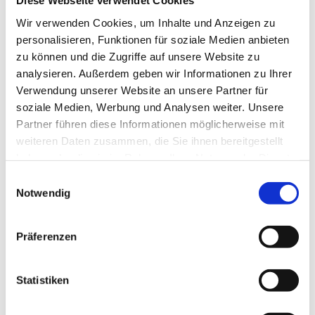
Diese Webseite verwendet Cookies
Grundstücksrecht
Wir verwenden Cookies, um Inhalte und Anzeigen zu
personalisieren, Funktionen für soziale Medien anbieten
Übertragungsverträge
zu können und die Zugriffe auf unsere Website zu
Verkauf von bebauten oder unbebauten Grundstücken
analysieren. Außerdem geben wir Informationen zu Ihrer
Übertragung von Grundbesitz
Verwendung unserer Website an unsere Partner für
Übertragung von Höfen im Sinne der Höfeordnung
soziale Medien, Werbung und Analysen weiter. Unsere
Grundschulden
Partner führen diese Informationen möglicherweise mit
Teilungserklärungen
weiteren Daten zusammen, die Sie ihnen bereitgestellt
Eintragung von Wohnrechten
haben oder die sie im Rahmen Ihrer Nutzung der Dienste
gesammelt haben.
Eintragung von Nießbrauchsrechten
Einwilligungsauswahl
Notwendig
Grundbuchverkehr
Präferenzen
Erbrecht
Testamente
Statistiken
Erbverträge
Erbauseinandersetzungsverträge