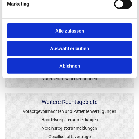
Marketing
Erbscheinsanträge
Erbausschlagungen
Beantragungen von Hoffolgezeugnissen
Alle zulassen
Familienrecht
Auswahl erlauben
Ehe­ver­trä­ge
Schei­dungs­fol­gen­ver­ein­ba­run­gen
Ablehnen
Ad­op­tio­nen
Va­ter­schaftsan­er­ken­nun­gen
Weitere Rechtsgebiete
Vorsorgevollmachten und Patientenverfügungen
Handelsregisteranmeldungen
Vereinsregisteranmeldungen
Gesellschaftsverträge