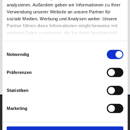
analysieren. Außerdem geben wir Informationen zu Ihrer
Verwendung unserer Website an unsere Partner für
Vollmacht
soziale Medien, Werbung und Analysen weiter. Unsere
Partner führen diese Informationen möglicherweise mit
Prozesskostenhilfeantrag
weiteren Daten zusammen, die Sie ihnen bereitgestellt
haben oder die sie im Rahmen Ihrer Nutzung der Dienste
Beratungshilfeantrag
gesammelt haben.
Einwilligungsauswahl
Mandatsaufnahmebogen
Notwendig
Mandatsaufnahme in Familiensachen
Präferenzen
Statistiken
Dr. Lühring, Köhler, Böhmer
Marketing
Rechtsanwälte und Notare
Süderwall 4